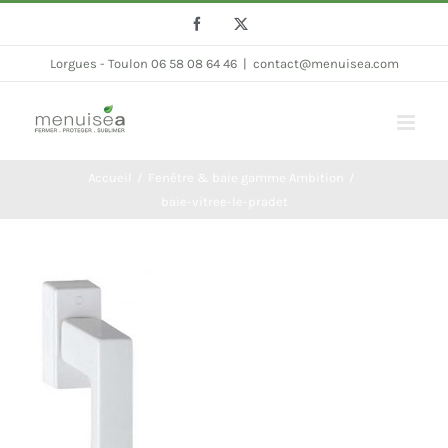
Passer
Facebook
Twitter
au
Lorgues - Toulon 06 58 08 64 46
|
contact@menuisea.com
contenu
Accueil
Fenêtre & baie gamme Ambition
baie-vitree-le-pradet