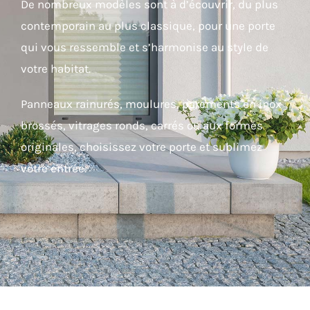
De nombreux modèles sont à d’écouvrir, du plus
contemporain au plus classique, pour une porte
qui vous ressemble et s’harmonise au style de
votre habitat.
Panneaux rainurés, moulures, parements en inox
brossés, vitrages ronds, carrés ou aux formes
originales, choisissez votre porte et sublimez
votre entrée.