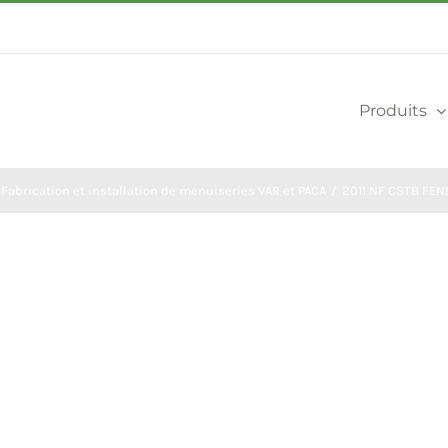
Produits
Fabrication et installation de menuiseries VAR et PACA
2011 NF CSTB FEN