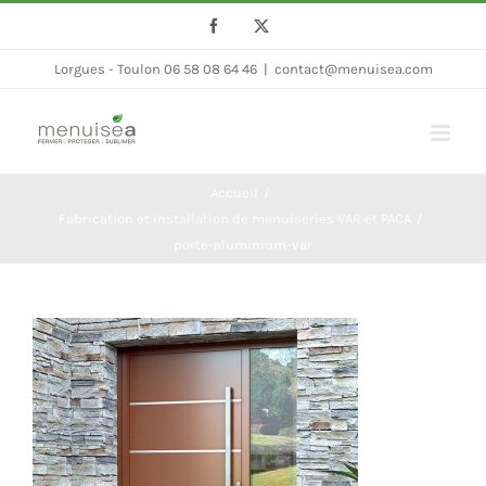
Passer
Facebook
Twitter
au
Lorgues - Toulon 06 58 08 64 46
|
contact@menuisea.com
contenu
Accueil
Fabrication et installation de menuiseries VAR et PACA
porte-aluminium-var