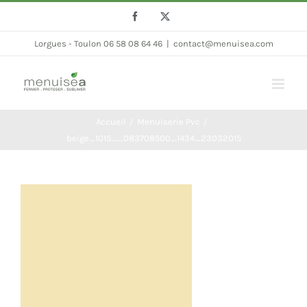
Passer
Facebook
Twitter
au
Lorgues - Toulon 06 58 08 64 46
|
contact@menuisea.com
contenu
Accueil
Menuiserie Pvc
beige_1015__083708500_1434_23032015