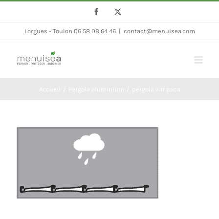
Passer
Facebook
Twitter
au
Lorgues - Toulon 06 58 08 64 46
|
contact@menuisea.com
contenu
Accueil
Pergola aluminium
pergola var paca