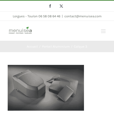
Passer
Facebook
Twitter
au
Lorgues - Toulon 06 58 08 64 46
|
contact@menuisea.com
contenu
Accueil
Portail Aluminium
Calque 3