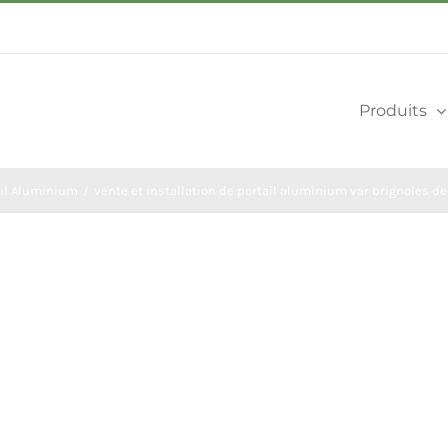
Produits
ail Aluminium
vente et installation de portail aluminium var brignoles d