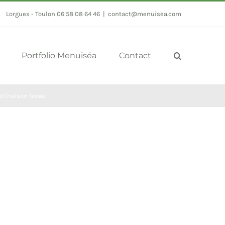
Lorgues - Toulon 06 58 08 64 46
|
contact@menuisea.com
Portfolio Menuiséa
Contact
eclinaison texas