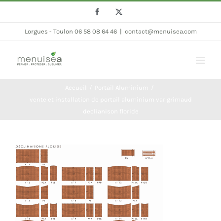
Passer
Facebook
Twitter
au
Lorgues - Toulon 06 58 08 64 46
|
contact@menuisea.com
contenu
Accueil
Portail Aluminium
vente et installation de portail aluminium var grimaud
declianison floride