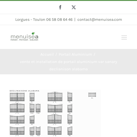
Passer
Facebook
Twitter
au
Lorgues - Toulon 06 58 08 64 46
|
contact@menuisea.com
contenu
Accueil
Portail Aluminium
vente et installation de portail aluminium var sanary
declianison alabama