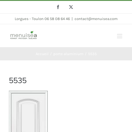
Passer
Facebook
Twitter
au
Lorgues - Toulon 06 58 08 64 46
|
contact@menuisea.com
contenu
Accueil
porte aluminium
5535
5535