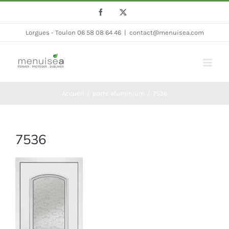
Passer
Facebook
Twitter
au
Lorgues - Toulon 06 58 08 64 46
|
contact@menuisea.com
contenu
Accueil
porte aluminium
7536
7536