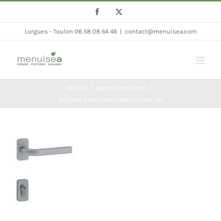
Passer
Facebook
Twitter
au
Lorgues - Toulon 06 58 08 64 46
|
contact@menuisea.com
contenu
Accueil
porte aluminium
poignee menuiserie aluminium var