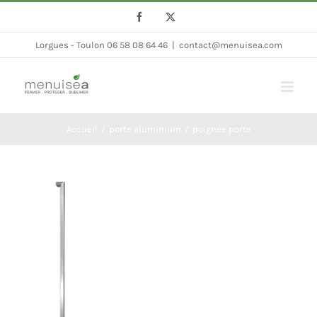
Passer
Facebook
Twitter
au
Lorgues - Toulon 06 58 08 64 46
|
contact@menuisea.com
contenu
Accueil
porte aluminium
poignee porte