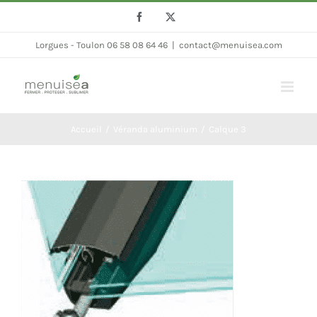
Passer
Facebook
Twitter
au
Lorgues - Toulon 06 58 08 64 46
|
contact@menuisea.com
contenu
Accueil
Véranda aluminium
Calque 3