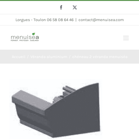
Passer
Facebook
Twitter
au
Lorgues - Toulon 06 58 08 64 46
|
contact@menuisea.com
contenu
Accueil
Véranda aluminium
chéneau 2 véranda menuiséa