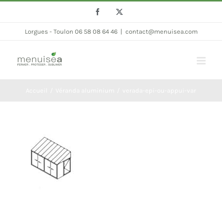
Passer
Facebook
Twitter
au
Lorgues - Toulon 06 58 08 64 46
|
contact@menuisea.com
contenu
Accueil
Véranda aluminium
verada-epi-ou-appui-var