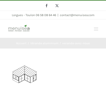
Passer
Facebook
Twitter
au
Lorgues - Toulon 06 58 08 64 46
|
contact@menuisea.com
contenu
Accueil
Véranda aluminium
veranda-avec-noue