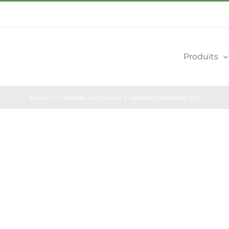
Produits
Accueil
Véranda aluminium
veranda-rayonnate-135