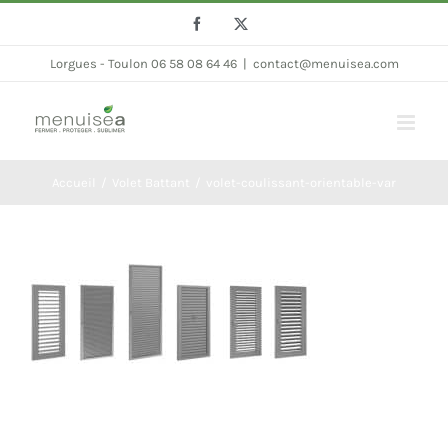
Passer
Facebook
Twitter
au
Lorgues - Toulon 06 58 08 64 46
|
contact@menuisea.com
contenu
Accueil
Volet Battant
volet-coulissant-orientable-var