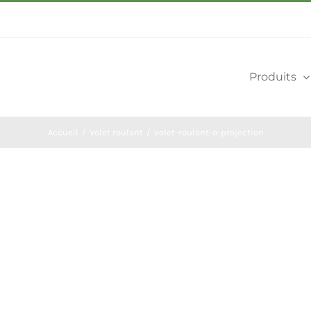
Produits
Accueil
Volet roulant
volet-roulant-a-projection