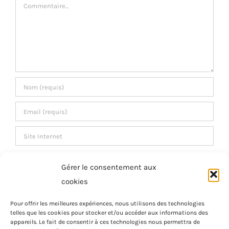
Commentaire
Gérer le consentement aux
Enregistrez mon nom, e-mail et site Web dans
cookies
ce navigateur pour la prochaine fois que je
commenterai.
Pour offrir les meilleures expériences, nous utilisons des technologies
telles que les cookies pour stocker et/ou accéder aux informations des
appareils. Le fait de consentir à ces technologies nous permettra de